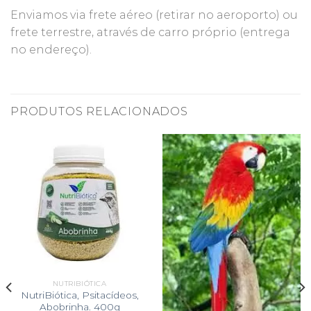
Enviamos via frete aéreo (retirar no aeroporto) ou
frete terrestre, através de carro próprio (entrega
no endereço).
PRODUTOS RELACIONADOS
NUTRIBIÓTICA
NutriBiótica, Psitacídeos,
Abobrinha. 400g