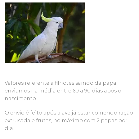
Valores referente a filhotes saindo da papa,
enviamos na média entre 60 a 90 dias após o
nascimento.
O envio é feito após a ave já estar comendo ração
extrusada e frutas, no máximo com 2 papas por
dia.