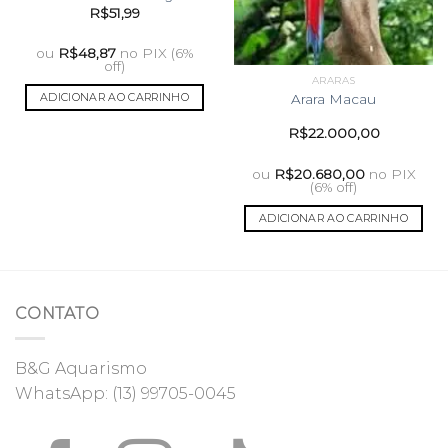
R$
51,99
ou
R$
48,87
no PIX (6%
off)
ARARAS
ADICIONAR AO CARRINHO
Arara Macau
R$
22.000,00
ou
R$
20.680,00
no PIX
(6% off)
ADICIONAR AO CARRINHO
CONTATO
B&G Aquarismo
WhatsApp:
(13) 99705-0045