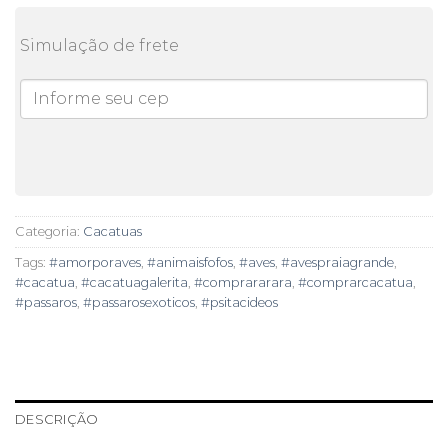
Simulação de frete
Categoria:
Cacatuas
Tags:
#amorporaves
,
#animaisfofos
,
#aves
,
#avespraiagrande
,
#cacatua
,
#cacatuagalerita
,
#comprararara
,
#comprarcacatua
,
#passaros
,
#passarosexoticos
,
#psitacideos
DESCRIÇÃO