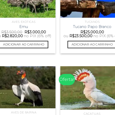
AVES EXÓTICAS
TUCANOS
Emu
Tucano Papo Branco
O
O
R$
3.500,00
R$
3.000,00
R$
25.000,00
preço
preço
u
R$
2.820,00
no PIX (6% off)
ou
R$
23.500,00
no PIX (6% 
original
atual
era:
é:
ADICIONAR AO CARRINHO
ADICIONAR AO CARRINHO
R$3.500,00.
R$3.000,00.
Oferta!
AVES DE RAPINA
CACATUAS