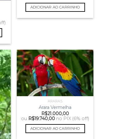
original
atual
era:
é:
ADICIONAR AO CARRINHO
R$6.000,00.
R$5.700,00.
ff)
ARARAS
Arara Vermelha
R$
21.000,00
ou
R$
19.740,00
no PIX (6% off)
ADICIONAR AO CARRINHO