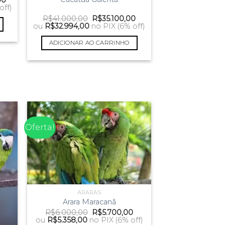
preço
off)
atual
O
O
R$
41.000,00
R$
35.100,00
é:
preço
preço
ou
R$
32.994,00
no PIX (6% off)
00.
R$99.000,00.
original
atual
era:
é:
ADICIONAR AO CARRINHO
R$41.000,00.
R$35.100,00.
Oferta!
ARARAS
Arara Maracanã
O
O
R$
6.000,00
R$
5.700,00
preço
preço
ou
R$
5.358,00
no PIX (6% off)