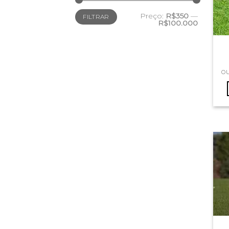
Preço
Preço
Preço:
R$350
—
FILTRAR
mínimo
máximo
R$100.000
o