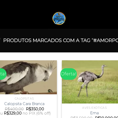
/
PRODUTOS MARCADOS COM A TAG “#AMORPO
ta!
Oferta!
CALOPSITAS
Calopsita Cara Branca
AVES EXÓTICAS
O
O
R$
400,00
R$
350,00
preço
preço
Ema
ou
R$
329,00
no PIX (6% off)
original
atual