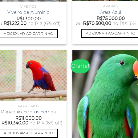
ARARAS
VIVEIROS
Arara Azul
Viveiro de Aluminio
R$
75.000,00
R$
1.300,00
ou
R$
70.500,00
no PIX (6% 
u
R$
1.222,00
no PIX (6% off)
ADICIONAR AO CARRINHO
ADICIONAR AO CARRINHO
Oferta!
PAPAGAIOS
Papagaio Ecletus Femea
R$
11.000,00
u
R$
10.340,00
no PIX (6% off)
ADICIONAR AO CARRINHO