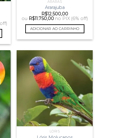
ARARAS
Ararajuba
R$
12.500,00
ou
R$
11.750,00
no PIX (6% off)
off)
ADICIONAR AO CARRINHO
LÓRIS
Lóris Molucanos