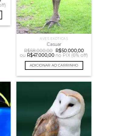
O
0
preço
ff)
atual
é:
R$10.000,00.
AVES EXÓTICAS
Casuar
O
O
R$
58.000,00
R$
50.000,00
preço
preço
ou
R$
47.000,00
no PIX (6% off)
original
atual
era:
é:
ADICIONAR AO CARRINHO
R$58.000,00.
R$50.000,00.