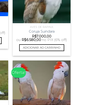
AVES DE RAPINA
Coruja Suindara
off)
R$
7.000,00
ou
R$
6.580,00
no PIX (6% off)
ADICIONAR AO CARRINHO
Oferta!