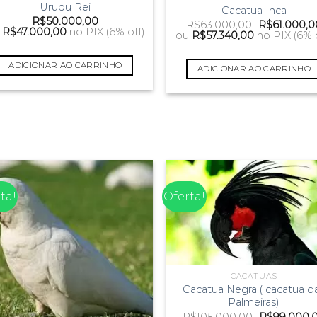
Urubu Rei
Cacatua Inca
R$
50.000,00
O
R$
63.000,00
R$
61.000,0
R$
47.000,00
no PIX (6% off)
preço
ou
R$
57.340,00
no PIX (6% 
original
era:
R$63.000,0
ADICIONAR AO CARRINHO
ADICIONAR AO CARRINHO
ta!
Oferta!
CACATUAS
Cacatua Negra ( cacatua d
Palmeiras)
O
R$
105.000,00
R$
99.000,