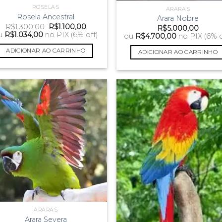
ROSELAS
ARARAS
Rosela Ancestral
Arara Nobre
O
O
R$
1.300,00
R$
1.100,00
R$
5.000,00
preço
preço
u
R$
1.034,00
no PIX (6% off)
ou
R$
4.700,00
no PIX (6% o
original
atual
era:
é:
ADICIONAR AO CARRINHO
ADICIONAR AO CARRINHO
R$1.300,00.
R$1.100,00.
ARARAS
Arara Severa