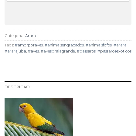
Categoria:
Araras
Tags:
#amorporaves
,
#animaisengraçados
,
#animaisfofos
,
#arara
,
#ararajuba
,
#aves
,
#avespraiagrande
,
#passaros
,
#passarosexoticos
DESCRIÇÃO