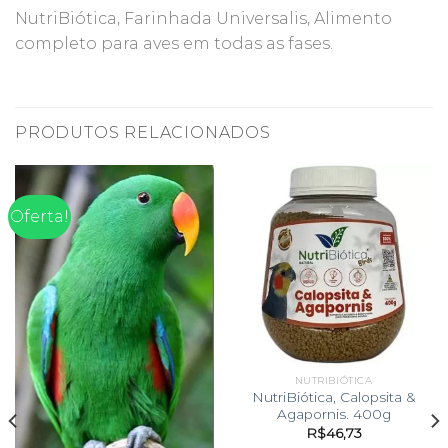
NutriBiótica, Farinhada Universalis, Alimento
completo para aves em todas as fases.
PRODUTOS RELACIONADOS
Oferta!
NUTRIBIÓTICA
NutriBiótica, Calopsita &
Agapornis. 400g
R$
46,73