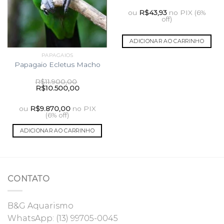
ou
R$
43,93
no PIX (6%
off)
ADICIONAR AO CARRINHO
PAPAGAIOS
Papagaio Ecletus Macho
R$
11.900,00
O
O
R$
10.500,00
preço
preço
original
atual
era:
é:
ou
R$
9.870,00
no PIX
R$11.900,00.
R$10.500,00.
(6% off)
ADICIONAR AO CARRINHO
CONTATO
B&G Aquarismo
WhatsApp:
(13) 99705-0045