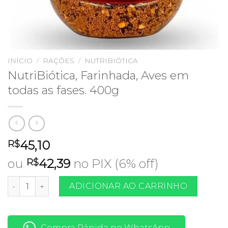
INÍCIO
/
RAÇÕES
/
NUTRIBIÓTICA
NutriBiótica, Farinhada, Aves em
todas as fases. 400g
45,10
R$
ou
42,39
no PIX (6% off)
R$
NutriBiótica, Farinhada, Aves em todas as fases. 400g quant
ADICIONAR AO CARRINHO
Compra Rápida no WhatsApp