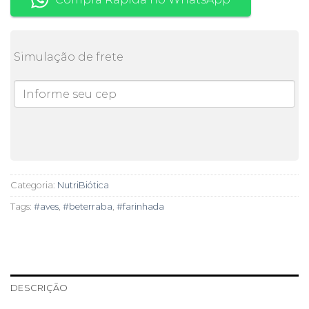
Simulação de frete
Categoria:
NutriBiótica
Tags:
#aves
,
#beterraba
,
#farinhada
DESCRIÇÃO