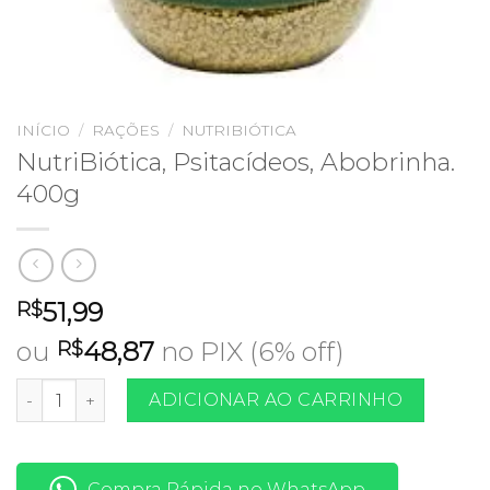
INÍCIO
/
RAÇÕES
/
NUTRIBIÓTICA
NutriBiótica, Psitacídeos, Abobrinha.
400g
51,99
R$
ou
48,87
no PIX (6% off)
R$
NutriBiótica, Psitacídeos, Abobrinha. 400g quantidade
ADICIONAR AO CARRINHO
Compra Rápida no WhatsApp