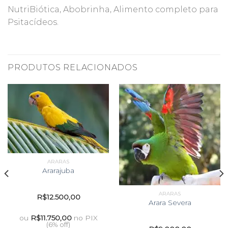
NutriBiótica, Abobrinha, Alimento completo para
Psitacídeos.
PRODUTOS RELACIONADOS
ARARAS
Ararajuba
ARARAS
R$
12.500,00
Arara Severa
ou
R$
11.750,00
no PIX
(6% off)