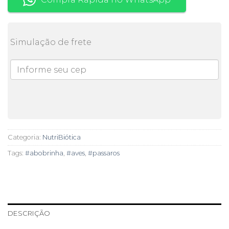
Simulação de frete
Categoria:
NutriBiótica
Tags:
#abobrinha
,
#aves
,
#passaros
DESCRIÇÃO