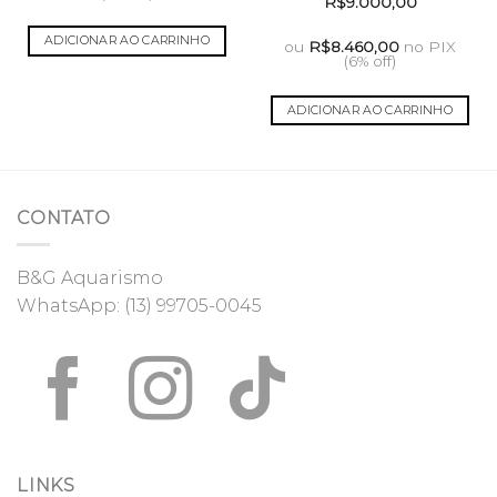
R$
9.000,00
eço
al
ADICIONAR AO CARRINHO
ou
R$
8.460,00
no PIX
.100,00.
(6% off)
ADICIONAR AO CARRINHO
CONTATO
B&G Aquarismo
WhatsApp:
(13) 99705-0045
LINKS