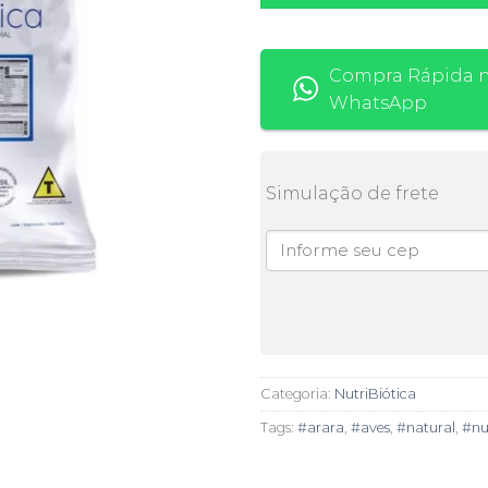
Compra Rápida 
WhatsApp
Simulação de frete
Categoria:
NutriBiótica
Tags:
#arara
,
#aves
,
#natural
,
#nu