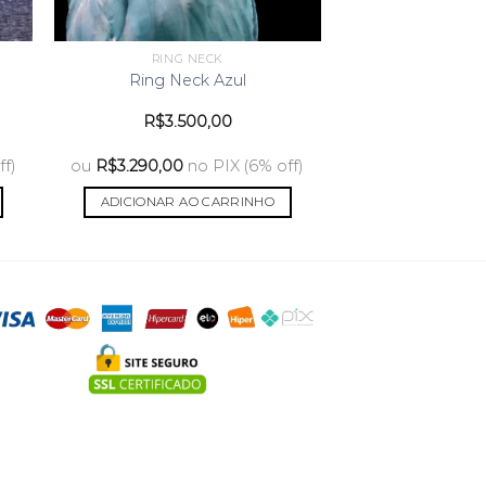
RING NECK
Ring Neck Azul
R$
3.500,00
ff)
ou
R$
3.290,00
no PIX (6% off)
ADICIONAR AO CARRINHO