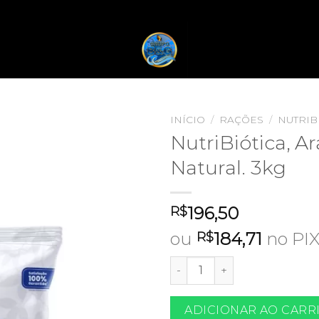
INÍCIO
/
RAÇÕES
/
NUTRIB
NutriBiótica, Ar
Natural. 3kg
196,50
R$
ou
184,71
no PIX
R$
NutriBiótica, Arara Natural. 3
ADICIONAR AO CARR