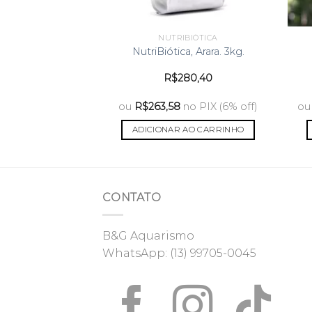
 Galerita
O
O
0
R$
35.100,00
NUTRIBIÓTICA
preço
preço
NutriBiótica, Arara. 3kg.
original
atual
era:
é:
0
no PIX (6% off)
R$41.000,00.
R$35.100,00.
R$
280,40
 AO CARRINHO
ou
R$
263,58
no PIX (6% off)
ou
ADICIONAR AO CARRINHO
CONTATO
B&G Aquarismo
WhatsApp:
(13) 99705-0045