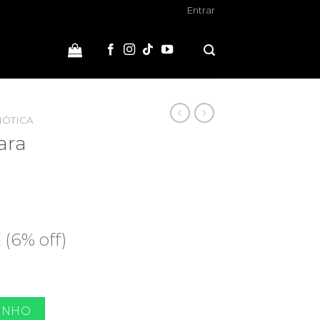
Entrar
IÓTICA
ara
 (6% off)
kg quantidade
INHO