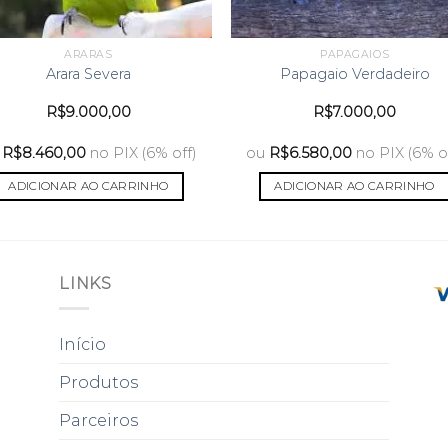
ARARAS
PAPAGAIOS
Arara Severa
Papagaio Verdadeiro
R$
9.000,00
R$
7.000,00
R$
8.460,00
no PIX (6% off)
ou
R$
6.580,00
no PIX (6% o
ADICIONAR AO CARRINHO
ADICIONAR AO CARRINHO
LINKS
Início
Produtos
Parceiros