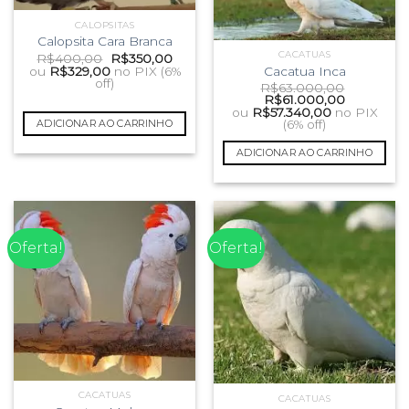
CALOPSITAS
Calopsita Cara Branca
CACATUAS
O
O
R$
400,00
R$
350,00
preço
preço
Cacatua Inca
ou
R$
329,00
no PIX (6%
original
atual
off)
R$
63.000,00
era:
é:
O
O
R$
61.000,00
R$400,00.
R$350,00.
preço
preço
ou
R$
57.340,00
no PIX
original
atual
ADICIONAR AO CARRINHO
(6% off)
era:
é:
R$63.000,00.
R$61.000,
ADICIONAR AO CARRINHO
Oferta!
Oferta!
CACATUAS
CACATUAS