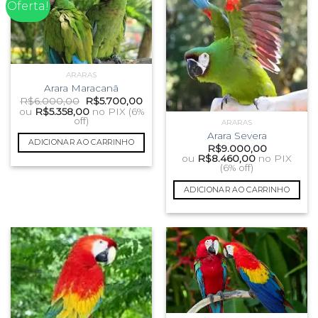
Oferta!
ARARAS
Arara Maracanã
O
O
R$
6.000,00
R$
5.700,00
preço
preço
ou
R$
5.358,00
no PIX (6%
original
atual
off)
ARARAS
era:
é:
Arara Severa
R$6.000,00.
R$5.700,00.
ADICIONAR AO CARRINHO
R$
9.000,00
ou
R$
8.460,00
no PIX
(6% off)
ADICIONAR AO CARRINHO