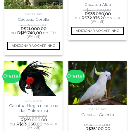
Cacatua Alba
R$
40.000,00
O
O
R$
35.080,00
CACATUAS
preço
preço
ou
R$
32.975,20
no PIX
Cacatua Corella
original
atual
(6% off)
R$
23.000,00
era:
é:
O
O
R$
21.000,00
R$40.000,00.
R$35.080,
ADICIONAR AO CARRINHO
preço
preço
ou
R$
19.740,00
no PIX
original
atual
(6% off)
era:
é:
R$23.000,00.
R$21.000,00.
ADICIONAR AO CARRINHO
Oferta!
Oferta!
CACATUAS
Cacatua Negra ( cacatua
CACATUAS
das Palmeiras)
Cacatua Galerita
R$
105.000,00
O
O
R$
99.000,00
preço
preço
ou
R$
93.060,00
no PIX
R$
41.000,00
original
atual
(6% off)
O
O
R$
35.100,00
era:
é: