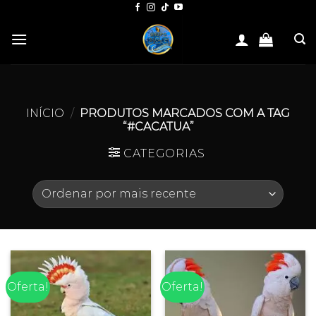
Skip
to
content
INÍCIO
/
PRODUTOS MARCADOS COM A TAG
“#CACATUA”
CATEGORIAS
Oferta!
Oferta!