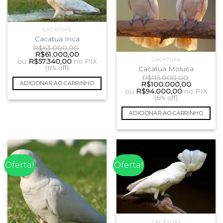
CACATUAS
Cacatua Inca
R$
63.000,00
O
O
R$
61.000,00
preço
preço
CACATUAS
ou
R$
57.340,00
no PIX
original
atual
(6% off)
Cacatua Moluca
era:
é:
R$
115.000,00
R$63.000,00.
R$61.000,00.
O
O
ADICIONAR AO CARRINHO
R$
100.000,00
preço
preço
ou
R$
94.000,00
no PIX
original
atual
(6% off)
era:
é:
R$115.000,00.
R$100.00
ADICIONAR AO CARRINHO
Oferta!
Oferta!
CACATUAS