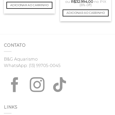
preço
preço
ou
R$
32.994,00
no PIX
R$105.000,00.
R$99.000,00.
original
atual
(6% off)
ADICIONAR AO CARRINHO
era:
é:
R$41.000,00.
R$35.100,
ADICIONAR AO CARRINHO
CONTATO
B&G Aquarismo
WhatsApp:
(13) 99705-0045
LINKS