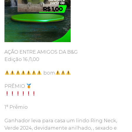
AÇÃO ENTRE AMIGOS DA B&G
Edição 16 /1,00
bom
PRÊMIO
1° Prêmio
Ganhador leva para casa um lindo Ring Neck,
Verde 2024, devidamente anilhado, , sexado e