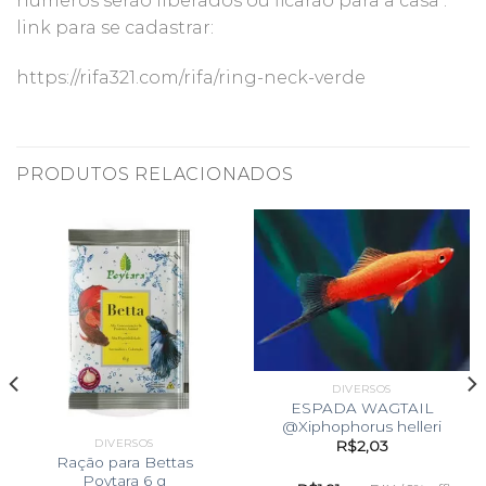
números serão liberados ou ficarão para a casa .
link para se cadastrar:
https://rifa321.com/rifa/ring-neck-verde
PRODUTOS RELACIONADOS
DIVERSOS
ESPADA WAGTAIL
@Xiphophorus helleri
DIVERSOS
R$
2,03
Ração para Bettas
Poytara 6 g