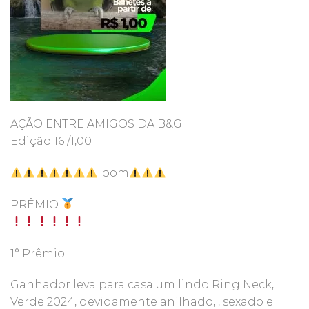
AÇÃO ENTRE AMIGOS DA B&G
Edição 16 /1,00
bom
PRÊMIO
1° Prêmio
Ganhador leva para casa um lindo Ring Neck,
Verde 2024, devidamente anilhado, , sexado e