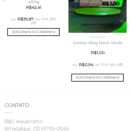
400g
R$
42,41
ou
R$
39,87
no PIX (6%
off)
ADICIONAR AO CARRINHO
DIVERSOS
Sorteio Ring Neck Verde
R$
1,00
ou
R$
0,94
no PIX (6% off)
ADICIONAR AO CARRINHO
CONTATO
B&G Aquarismo
WhatsApp:
(13) 99705-0045