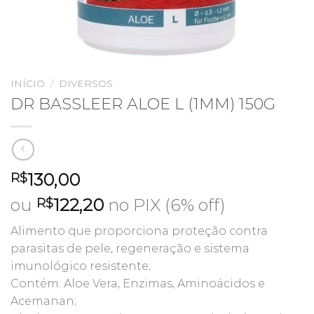
INÍCIO
/
DIVERSOS
DR BASSLEER ALOE L (1MM) 150G
130,00
R$
ou
122,20
no PIX (6% off)
R$
Alimento que proporciona proteção contra
parasitas de pele, regeneração e sistema
imunológico resistente;
Contém: Aloe Vera, Enzimas, Aminoácidos e
Acemanan;