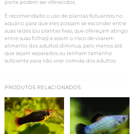
porte podem ser oferecidos.
É recomendado o uso de plantas flutuantes no
aquário para que eles possam se esconder entre
suas raízes (ou plantas fixas, que ofereçam abrigo
entre suas folhas) e assim o risco de virarem
alimento dos adultos diminua, pelo menos até
que sejam separados ou tenham tamanho
suficiente para não virar comida dos adultos.
PRODUTOS RELACIONADOS