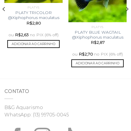
PLATYS
PLATY TRICOLOR
@Xiphophorus maculatus
R$
2,80
PLATYS
PLATY BLUE WAGTAIL
ou
R$
2,63
no PIX (6% off)
@Xiphophorus maculatus
R$
2,87
ADICIONAR AO CARRINHO
ou
R$
2,70
no PIX (6% off)
ADICIONAR AO CARRINHO
CONTATO
B&G Aquarismo
WhatsApp:
(13) 99705-0045