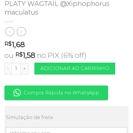
PLATY WAGTAIL @Xiphophorus
maculatus
1,68
R$
ou
1,58
no PIX (6% off)
R$
PLATY WAGTAIL @Xiphophorus maculatus quantidade
ADICIONAR AO CARRINHO
Compra Rápida no WhatsApp
Simulação de frete