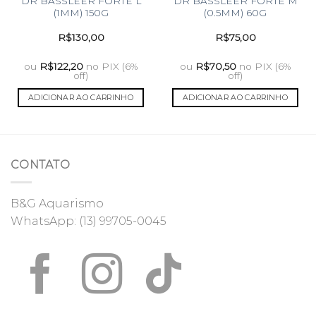
DR BASSLEER FORTE L
DR BASSLEER FORTE M
(1MM) 150G
(0.5MM) 60G
R$
130,00
R$
75,00
ou
R$
122,20
no PIX (6%
ou
R$
70,50
no PIX (6%
off)
off)
ADICIONAR AO CARRINHO
ADICIONAR AO CARRINHO
CONTATO
B&G Aquarismo
WhatsApp:
(13) 99705-0045