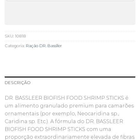
SKU:
10818
Categoria:
Ração DR. Bassller
DESCRIÇÃO
DR. BASSLEER BIOFISH FOOD SHRIMP STICKS é
um alimento granulado premium para camarões
ornamentais (por exemplo, Neocaridina sp.,
Caridina sp. Etc.). A fórmula do DR. BASSLEER
BIOFISH FOOD SHRIMP STICKS com uma
proporção extraordinariamente elevada de fibras