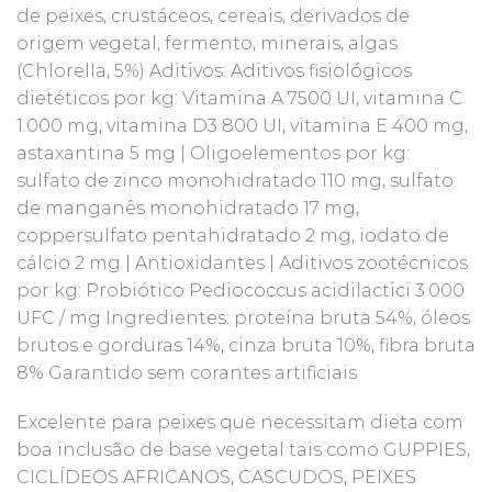
de peixes, crustáceos, cereais, derivados de
origem vegetal, fermento, minerais, algas
(Chlorella, 5%) Aditivos: Aditivos fisiológicos
dietéticos por kg: Vitamina A 7500 UI, vitamina C
1.000 mg, vitamina D3 800 UI, vitamina E 400 mg,
astaxantina 5 mg | Oligoelementos por kg:
sulfato de zinco monohidratado 110 mg, sulfato
de manganês monohidratado 17 mg,
coppersulfato pentahidratado 2 mg, iodato de
cálcio 2 mg | Antioxidantes | Aditivos zootécnicos
por kg: Probiótico Pediococcus acidilactici 3.000
UFC / mg Ingredientes: proteína bruta 54%, óleos
brutos e gorduras 14%, cinza bruta 10%, fibra bruta
8% Garantido sem corantes artificiais
Excelente para peixes que necessitam dieta com
boa inclusão de base vegetal tais como GUPPIES,
CICLÍDEOS AFRICANOS, CASCUDOS, PEIXES