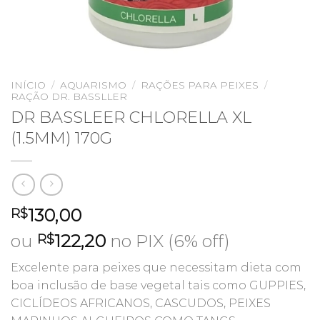
INÍCIO
/
AQUARISMO
/
RAÇÕES PARA PEIXES
/
RAÇÃO DR. BASSLLER
DR BASSLEER CHLORELLA XL
(1.5MM) 170G
130,00
R$
ou
122,20
no PIX (6% off)
R$
Excelente para peixes que necessitam dieta com
boa inclusão de base vegetal tais como GUPPIES,
CICLÍDEOS AFRICANOS, CASCUDOS, PEIXES