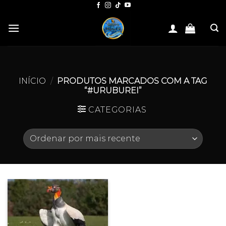
Skip
to
content
INÍCIO
/
PRODUTOS MARCADOS COM A TAG
“#URUBUREI”
CATEGORIAS