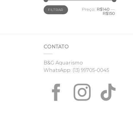
Preço
Preço
Preço:
R$140
—
FILTRAR
mínimo
máximo
R$150
CONTATO
B&G Aquarismo
WhatsApp:
(13) 99705-0045