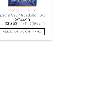
RAÇÕES PARA GATO
pecial Cat, Mix adulto, 10kg
R$
144,90
ou
R$
136,21
no PIX (6% off)
ADICIONAR AO CARRINHO