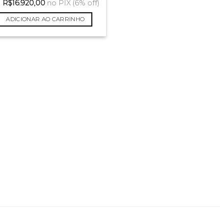
u
R$
16.920,00
no PIX (6% off)
ADICIONAR AO CARRINHO