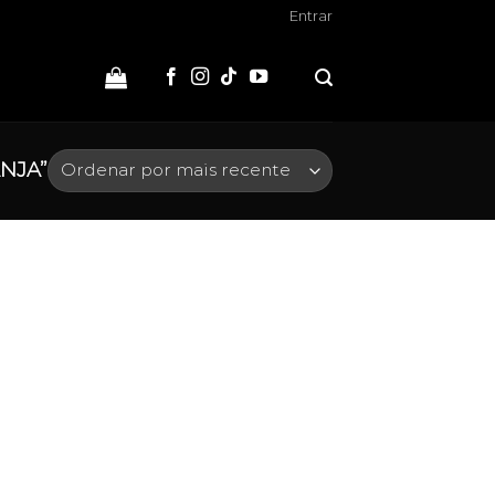
Entrar
NJA”