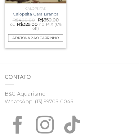
CALOPSITAS
Calopsita Cara Branca
O
O
R$
400,00
R$
350,00
preço
preço
ou
R$
329,00
no PIX (6%
original
atual
off)
era:
é:
R$400,00.
R$350,00.
ADICIONAR AO CARRINHO
CONTATO
B&G Aquarismo
WhatsApp:
(13) 99705-0045