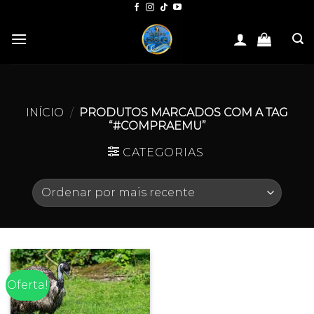
Skip
to
content
INÍCIO
/
PRODUTOS MARCADOS COM A TAG
“#COMPRAEMU”
CATEGORIAS
Oferta!