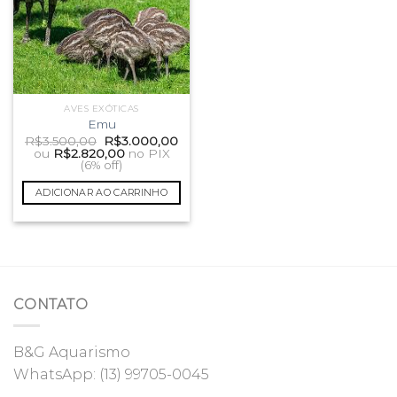
AVES EXÓTICAS
Emu
O
O
R$
3.500,00
R$
3.000,00
preço
preço
ou
R$
2.820,00
no PIX
original
atual
(6% off)
era:
é:
R$3.500,00.
R$3.000,00.
ADICIONAR AO CARRINHO
CONTATO
B&G Aquarismo
WhatsApp:
(13) 99705-0045