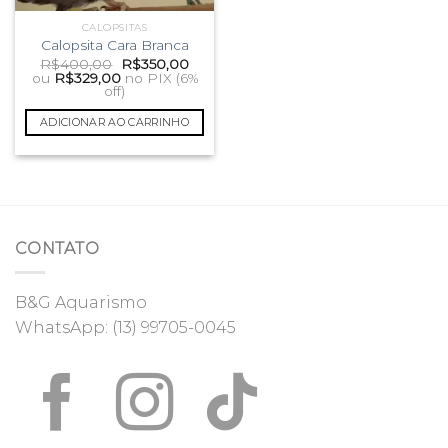
CALOPSITAS
Calopsita Cara Branca
O
O
R$
400,00
R$
350,00
preço
preço
ou
R$
329,00
no PIX (6%
original
atual
off)
era:
é:
R$400,00.
R$350,00.
ADICIONAR AO CARRINHO
CONTATO
B&G Aquarismo
WhatsApp:
(13) 99705-0045