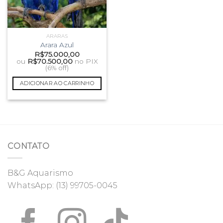
ARARAS
Arara Azul
R$
75.000,00
ou
R$
70.500,00
no PIX
(6% off)
ADICIONAR AO CARRINHO
CONTATO
B&G Aquarismo
WhatsApp:
(13) 99705-0045