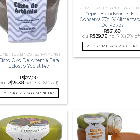
ALIMENTOS EM CONSERVA YEPI
Yepist Bloodworms Em
Conserva 27g P/ Alimentaç
De Peixes
R$
31,68
ou
R$
29,78
no PIX (6% off
ADICIONAR AO CARRINHO
LIMENTOS EM CONSERVA YEPIST
Cisto Ovo De Artemia Para
Eclosão Yepist 14g
R$
27,00
ou
R$
25,38
no PIX (6% off)
ADICIONAR AO CARRINHO