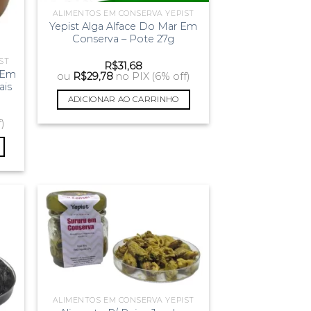
ALIMENTOS EM CONSERVA YEPIST
Yepist Alga Alface Do Mar Em
Conserva – Pote 27g
ST
R$
31,68
 Em
ou
R$
29,78
no PIX (6% off)
ais
ADICIONAR AO CARRINHO
f)
ALIMENTOS EM CONSERVA YEPIST