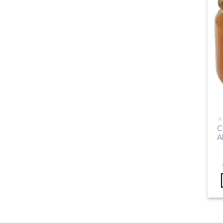
A
C
A