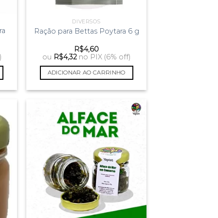
DIVERSOS
ra
Ração para Bettas Poytara 6 g
R$
4,60
)
ou
R$
4,32
no PIX (6% off)
ADICIONAR AO CARRINHO