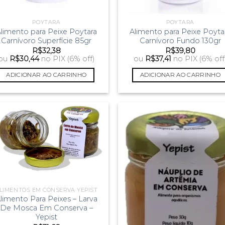
POYTARA
POYTARA
limento para Peixe Poytara
Alimento para Peixe Poyta
Carnívoro Superfície 85gr
Carnívoro Fundo 130gr
R$
32,38
R$
39,80
ou
R$
30,44
no PIX (6% off)
ou
R$
37,41
no PIX (6% off
ADICIONAR AO CARRINHO
ADICIONAR AO CARRINHO
LIMENTOS EM CONSERVA YEPIST
limento Para Peixes – Larva
De Mosca Em Conserva –
Yepist