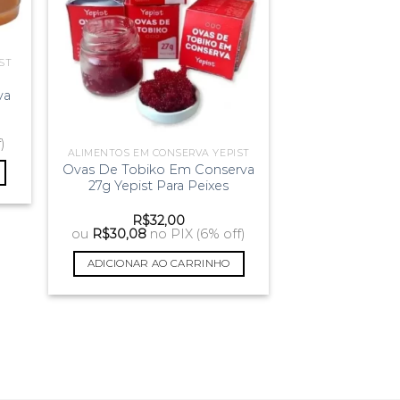
ST
va
)
ALIMENTOS EM CONSERVA YEPIST
Ovas De Tobiko Em Conserva
27g Yepist Para Peixes
R$
32,00
ou
R$
30,08
no PIX (6% off)
ADICIONAR AO CARRINHO