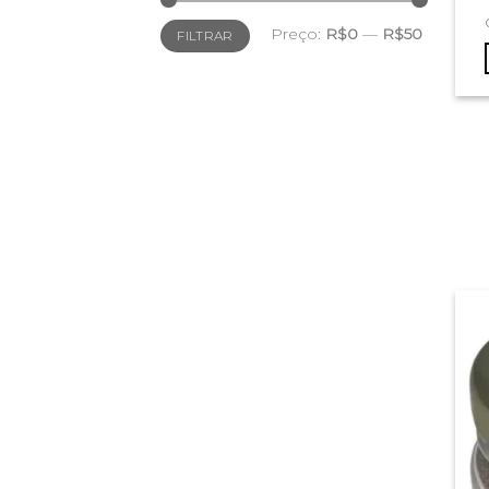
Preço
Preço
Preço:
R$0
—
R$50
FILTRAR
mínimo
máximo