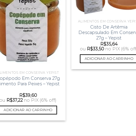
ALIMENTOS EM CONSERVA YEPI
Cisto De Artêmia
Descapsulado Em Conser
27g – Yepist
R$
35,64
ou
R$
33,50
no PIX (6% off
ADICIONAR AO CARRINHO
LIMENTOS EM CONSERVA YEPIST
opépodo Em Conserva 27g
limento Para Peixes – Yepist
R$
39,60
ou
R$
37,22
no PIX (6% off)
ADICIONAR AO CARRINHO