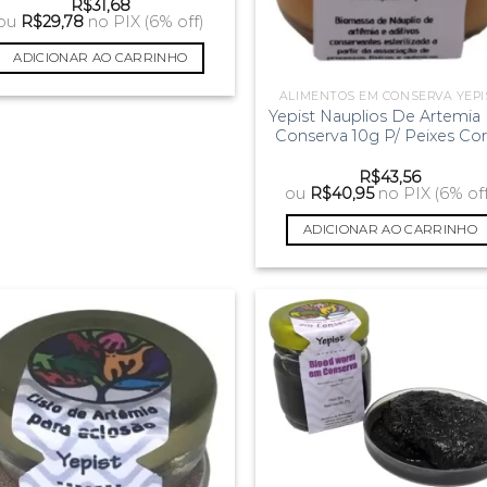
R$
31,68
ou
R$
29,78
no PIX (6% off)
ADICIONAR AO CARRINHO
ALIMENTOS EM CONSERVA YEPI
Yepist Nauplios De Artemia
Conserva 10g P/ Peixes Cor
R$
43,56
ou
R$
40,95
no PIX (6% of
ADICIONAR AO CARRINHO