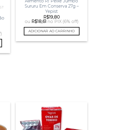
Alimento P/ Peixe Jumbo
Sururu Em Conserva 27g –
ST
Yepist
R$
19,80
ão
ou
R$
18,61
no PIX (6% off)
ADICIONAR AO CARRINHO
)