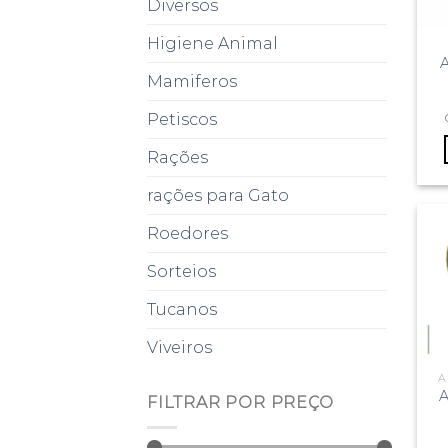
Diversos
Higiene Animal
A
Mamiferos
Petiscos
Rações
rações para Gato
Roedores
Sorteios
Tucanos
Viveiros
A
A
FILTRAR POR PREÇO